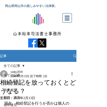
岡山県岡山市の親しみやすい法律家。
山本裕幸司法書士事務所
記事
全ての記事
ymhy2018
全ての記事
2020年2月13日
読了時間: 2分
相続登記を放っておくとど
不動産登記
うなる？
商業登記
相続・遺言
更新日：
2020年2月13日
現在、相続登記を行うか否かは個人の
成年後見