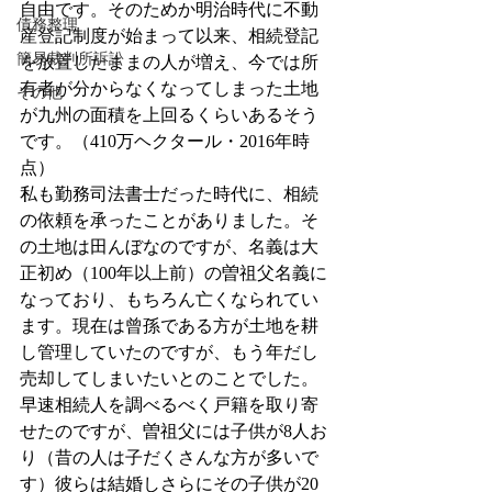
自由です。そのためか明治時代に不動
債務整理
産登記制度が始まって以来、相続登記
簡易裁判所訴訟
を放置したままの人が増え、今では所
有者が分からなくなってしまった土地
その他
が九州の面積を上回るくらいあるそう
です。（410万ヘクタール・2016年時
点）
私も勤務司法書士だった時代に、相続
の依頼を承ったことがありました。そ
の土地は田んぼなのですが、名義は大
正初め（100年以上前）の曽祖父名義に
なっており、もちろん亡くなられてい
ます。現在は曾孫である方が土地を耕
し管理していたのですが、もう年だし
売却してしまいたいとのことでした。
早速相続人を調べるべく戸籍を取り寄
せたのですが、曽祖父には子供が8人お
り（昔の人は子だくさんな方が多いで
す）彼らは結婚しさらにその子供が20