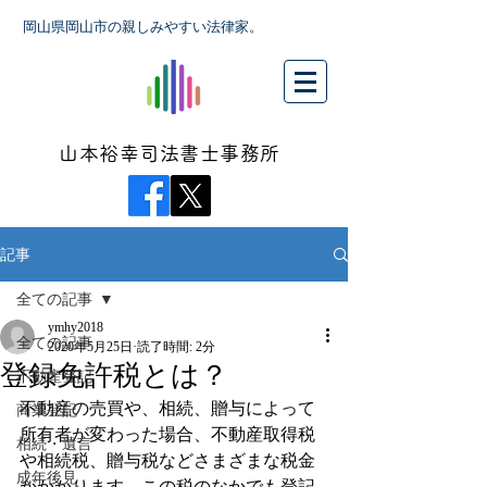
岡山県岡山市の親しみやすい法律家。
山本裕幸司法書士事務所
記事
全ての記事
ymhy2018
全ての記事
2020年5月25日
読了時間: 2分
登録免許税とは？
不動産登記
不動産の売買や、相続、贈与によって
商業登記
所有者が変わった場合、不動産取得税
相続・遺言
や相続税、贈与税などさまざまな税金
成年後見
がかかります。この税のなかでも登記