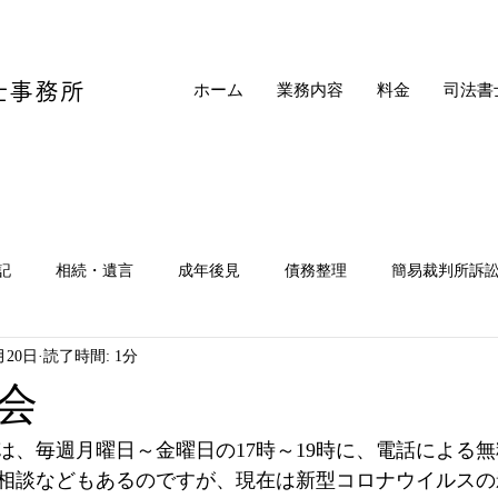
。
士事務所
ホーム
業務内容
料金
司法書
記
相続・遺言
成年後見
債務整理
簡易裁判所訴
月20日
読了時間: 1分
会
は、毎週月曜日～金曜日の17時～19時に、電話による
相談などもあるのですが、現在は新型コロナウイルスの