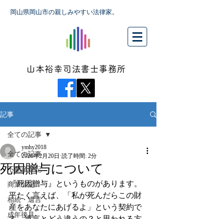
岡山県岡山市の親しみやすい法律家。
山本裕幸司法書士事務所
記事
全ての記事
ymhy2018
全ての記事
2020年2月20日
読了時間: 2分
死因贈与について
不動産登記
『死因贈与』というものがあります。
商業登記
平たく言えば、「私が死んだらこの財
相続・遺言
産をあなたにあげるよ」という契約で
成年後見
す。遺言とどう違うの？と思われる方