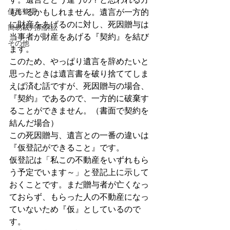
債務整理
もいるかもしれません。遺言が一方的
に財産をあげるのに対し、死因贈与は
簡易裁判所訴訟
当事者が財産をあげる『契約』を結び
その他
ます。
このため、やっぱり遺言を辞めたいと
思ったときは遺言書を破り捨ててしま
えば済む話ですが、死因贈与の場合、
『契約』であるので、一方的に破棄す
ることができません。（書面で契約を
結んだ場合）
この死因贈与、遺言との一番の違いは
『仮登記ができること』です。
仮登記は「私この不動産をいずれもら
う予定でいます～」と登記上に示して
おくことです。まだ贈与者が亡くなっ
ておらず、もらった人の不動産になっ
ていないため『仮』としているので
す。