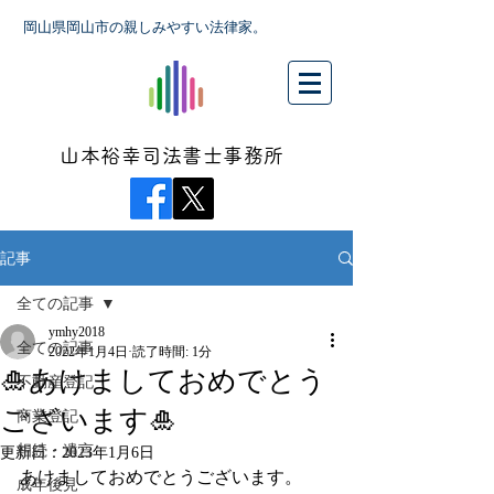
岡山県岡山市の親しみやすい法律家。
山本裕幸司法書士事務所
記事
全ての記事
ymhy2018
全ての記事
2022年1月4日
読了時間: 1分
🎍あけましておめでとう
不動産登記
ございます🎍
商業登記
相続・遺言
更新日：
2023年1月6日
あけましておめでとうございます。
成年後見