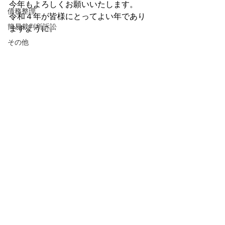
今年もよろしくお願いいたします。
債務整理
令和４年が皆様にとってよい年であり
簡易裁判所訴訟
ますように。
その他